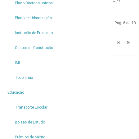
Plano Diretor Municipal
NOVAMENTE A BANDEIRA ECO ESCOLAS
Plano de Urbanização
Pág. 6 de 10
Instrução de Processo
Início
Anterior
1
2
3
4
5
6
7
8
9
Custos de Construção
10
Seguinte
Fim
IMI
Toponímia
Partilhar
4
Educação
Transporte Escolar
Bolsas de Estudo
Prémios de Mérito