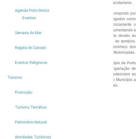
marca presença em Cabo Verde, num encontro transnacional de ecoturismo.
1
Agenda Porto Moniz
O Espaço de Cooperação Madeira-Açores-Canárias (MAC) é composto por
Eventos
três arquipélagos, pertencentes a Portugal e Espanha e catalogados como
Regiões Ultraperiféricas. A condição insular condicionou historicamente o
desenvolvimento económico, social e cultural destes territórios, aumentando a
Semana do Mar
sua dependência externa e dificultando o seu desenvolvimento devido às
desvantagens que representam a fragmentação e o isolamento do território.
Além disso, existe ainda a distância ao restante espaço económico dos
Regata de Canoas
territórios de que fazem parte levando a que haja necessidades diferenciadas.
Eventos Religiosos
De referir que da Região Autónoma da Madeira apenas o Município de Porto
Moniz integra esta parceria, sendo o objetivo primordial a angariação de
fundos provenientes de uma linha de apoio a projetos que potenciem as
6
Turismo
atividades de natureza aliadas à promoção turística, estando já o Município a
trabalhar num projeto de ecoturismo na área dos desportos radicais.
Promoção
Turismo Temático
Património Natural
XXVII ENCONTRO DE MARKETING E
Atividades Turísticas