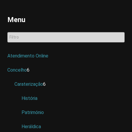
Menu
Atendimento Online
Concelho
6
Caraterização
6
História
Património
Heráldica