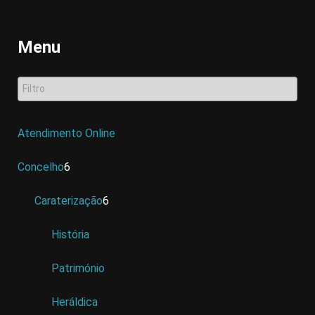
Menu
Atendimento Online
Concelho
6
Caraterização
6
História
Património
Heráldica