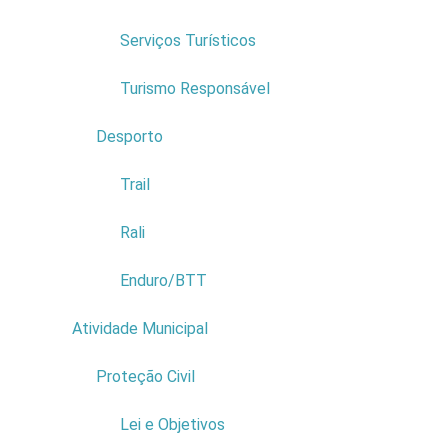
Serviços Turísticos
Turismo Responsável
Desporto
3
Trail
Rali
Enduro/BTT
Atividade Municipal
9
Empresa:
EDISOARES -
CONSTRUÇÕES UNIPESSOAL
Proteção Civil
2
LDA
NIF:
511284543
Lei e Objetivos
Morada:
SITIO DO PORTO N 6