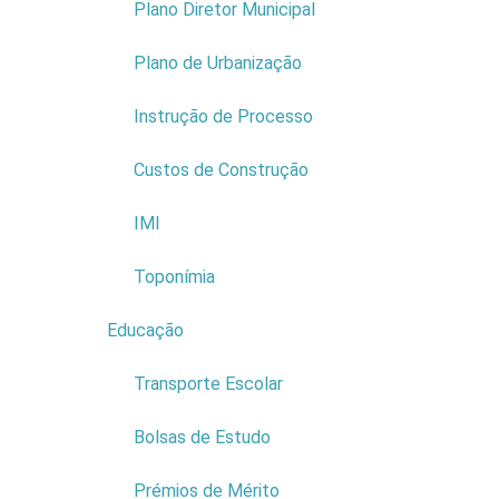
Plano Diretor Municipal
MIGUEL
Nome Comercial:
LAR DE
Plano de Urbanização
IDOSOS
NIF:
511279329
Instrução de Processo
Morada:
SITIO DA ACHADA DA
ARRUDA
Custos de Construção
Cód. Postal:
9270-011
Ler mais...
IMI
Toponímia
Educação
4
Transporte Escolar
Bolsas de Estudo
Prémios de Mérito