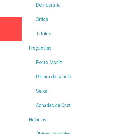
Demografia
Sítios
Freguesia
Títulos
Atividade
Freguesias
4
Porto Moniz
Ribeira da Janela
Seixal
Subscribe to this RSS feed
Achadas da Cruz
Notícias
9