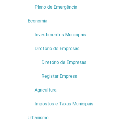
Cód. Postal:
9270-095
Plano de Emergência
Economia
4
Ler mais...
Investimentos Municipais
Diretório de Empresas
2
Diretório de Empresas
Registar Empresa
Agricultura
Impostos e Taxas Municipais
Urbanismo
6
Empresa:
FUNDAÇÃO MARIO