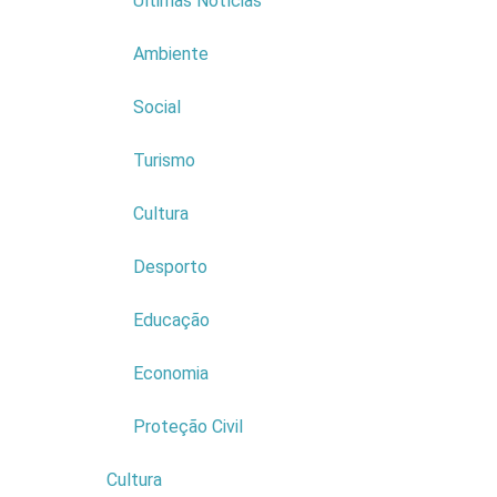
Últimas Notícias
Ambiente
EMPRESA:
MARIA FILOMENA
Social
COSTA FRANÇA DELGADO
NOME COMERCIAL:
MENA
Turismo
PRONTO A VESTIR
NIF:
197190715
Cultura
MORADA:
CAMINHO DA COXA
CÓDIGO POSTAL:
9270-092
Desporto
CONTACTO TELEFÓNICO:
291
852 394
Educação
Ler mais...
EMAIL:
menaprontoavestir@gmail.com
Economia
FACEBOOK:
https://www.facebook.com/mena.prontoaves
Proteção Civil
Cultura
4