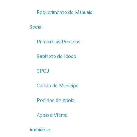
Requerimento de Manuais
Social
6
Empresa:
Primeiro as Pessoas
PROTEARQUIPELAGO -
SOCIEDADE DE
Gabinete do Idoso
PRODUTORES DE PROTEAS
DA MADEIRA LDA
CPCJ
NIF:
511272472
Morada:
SITIO DA RIBEIRA DA
Cartão do Munícipe
LAJE
Cód. Postal:
9270-128
Ler mais...
Pedidos de Apoio
Apoio à Vítima
Ambiente
8