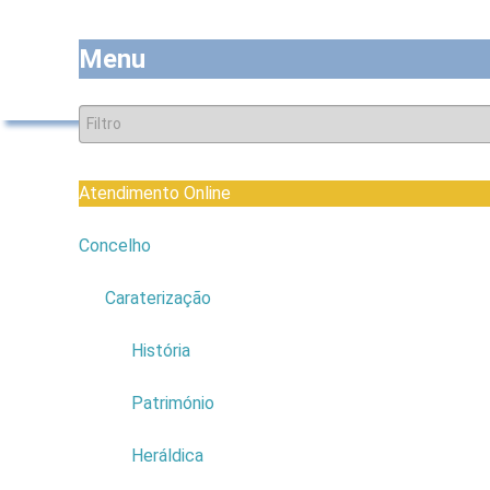
Menu
Entrada
Atividade Municipal
Economia
Diretório de Empresas
D
Atendimento Online
Concelho
6
Caraterização
6
História
Património
Heráldica