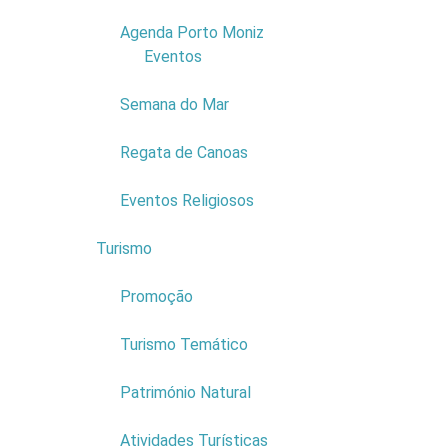
Agenda Porto Moniz
1
Eventos
Semana do Mar
Regata de Canoas
Eventos Religiosos
Empresa:
DUARTE CALDEIRA
& FILHOS - SEIXAL WINES LDA
Turismo
6
Nome Comercial:
VINHO
TERRAS DO AVÔ
Promoção
NIF:
511285329
Morada:
SITIO DO LOMBINHO
Turismo Temático
Cód. Postal:
9270-125
Património Natural
Ler mais...
Atividades Turísticas