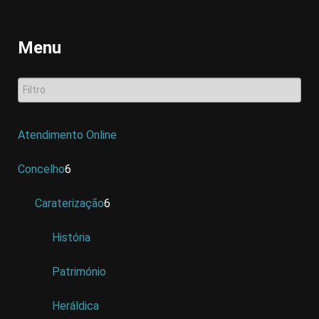
Menu
Atendimento Online
Concelho
6
Caraterização
6
História
Património
Heráldica