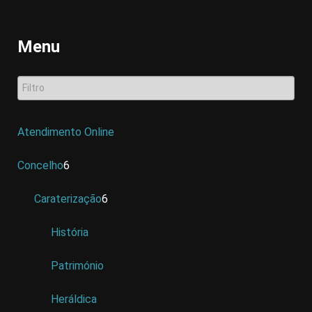
Menu
Atendimento Online
Concelho
6
Caraterização
6
História
Património
Heráldica