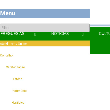
Menu
FREGUESIAS
NOTÍCIAS
CULT
Atendimento Online
DESPORTO
6
Concelho
6
Caraterização
História
Património
Heráldica