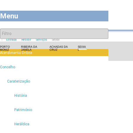
Menu
Entrada
Residir
Serviços
Seixal
PORTO
RIBEIRA DA
ACHADAS DA
SEIXA
MONIZ
JANELA
CRUZ
L
Atendimento Online
6
Concelho
6
Caraterização
História
Património
Heráldica