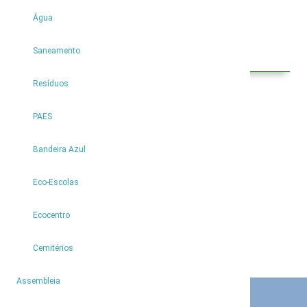
Água
Saneamento
Contactos
Resíduos
Caminho do Teleférico
Achadas da Cruz
PAES
9270-014 Achadas da Cruz
+351 291 852 951
Bandeira Azul
Eco-Escolas
Ecocentro
Cemitérios
5
Assembleia