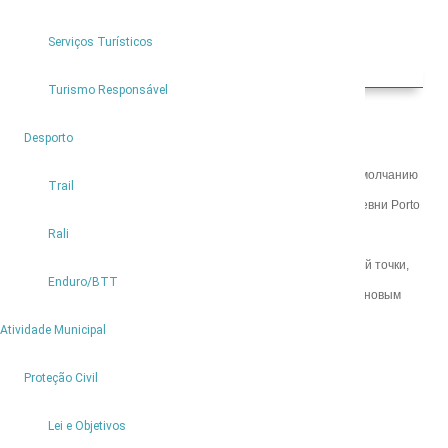
Serviços Turísticos
Как дойти
Turismo Responsável
3
Desporto
Ваша отправная точка определяется на карте ниже. По умолчанию
Trail
карта всегда показывает маршрут, начиная от центра деревни Porto
Rali
Moniz.
Для того чтобы рассчитать как дойти из другой отправной точки,
Enduro/BTT
просто переместите свое местоположение и следуйте новым
указаниям.
9
Atividade Municipal
2
Proteção Civil
Lei e Objetivos