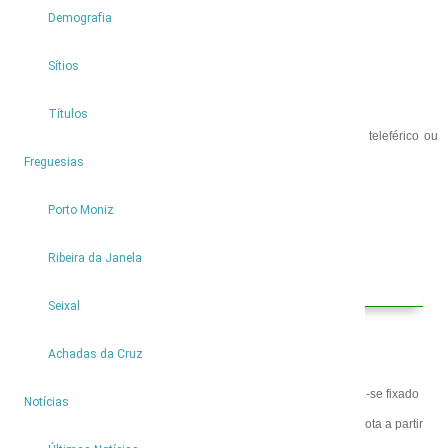
consumo local.
Demografia
Sítios
Títulos
Poderá aceder ao calhau das Achadas da Cruz descendo de teleférico ou
fazendo os circuitos da
Vereda do Calhau
e
Vereda da Ladeira
.
4
Freguesias
Porto Moniz
Ribeira da Janela
Como Chegar
Seixal
Achadas da Cruz
O ponto de partida do percurso que pretende efetuar encontra-se fixado
9
Notícias
no mapa abaixo. Por definição, o trajeto do mapa evidencia a rota a partir