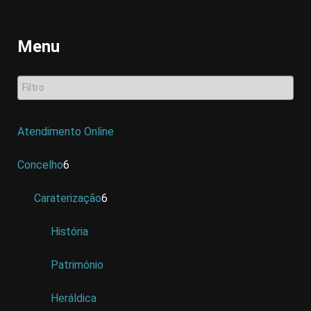
Menu
Atendimento Online
Concelho
6
Caraterização
6
História
Património
Heráldica