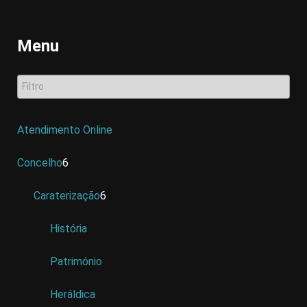
Menu
Atendimento Online
Concelho
6
Caraterização
6
História
Património
Heráldica