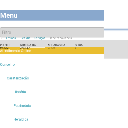
Menu
Entrada
Residir
Serviços
Ribeira da Janela
PORTO
RIBEIRA DA
ACHADAS DA
SEIXA
MONIZ
JANELA
CRUZ
L
Atendimento Online
6
Concelho
6
Caraterização
História
Património
Heráldica