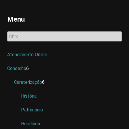
Menu
Atendimento Online
Concelho
6
Caraterização
6
História
Património
Heráldica