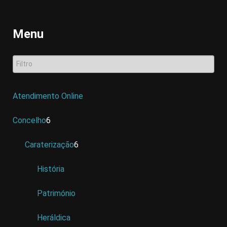
Menu
Atendimento Online
Concelho
6
Caraterização
6
História
Património
Heráldica