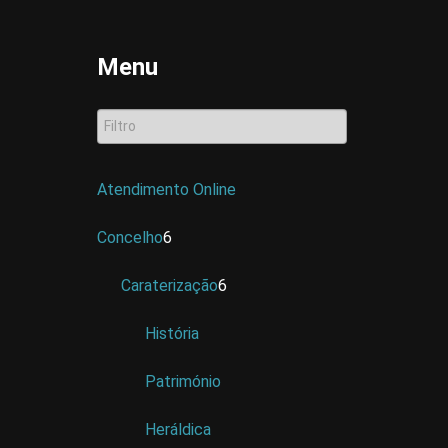
Menu
Atendimento Online
Concelho
6
Caraterização
6
História
Património
Heráldica