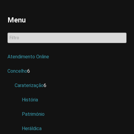
Menu
Atendimento Online
Concelho
6
Caraterização
6
História
Património
Heráldica