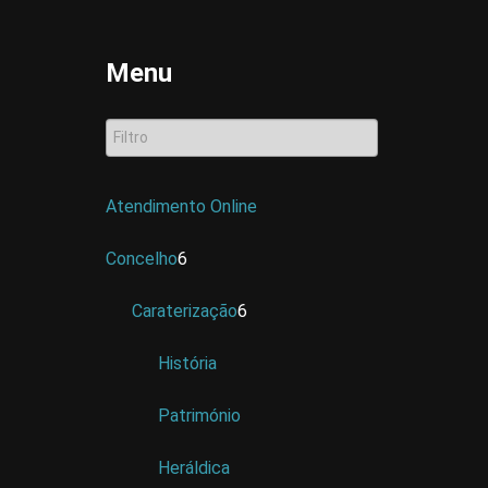
Menu
Atendimento Online
Concelho
6
Caraterização
6
História
Património
Heráldica