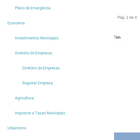
Plano de Emergência
Pág. 1 de 4
4
Economia
Início
Anterior
1
2
3
4
Seguinte
Fim
Investimentos Municipais
2
Diretório de Empresas
Partilhar
Diretório de Empresas
Registar Empresa
Agricultura
Impostos e Taxas Municipais
6
Urbanismo