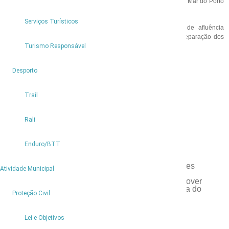
- Aquisição e montagem de 3 ecopontos subterrâneos, na frente Mar do Porto
Moniz, dois na Vila e um no Seixal
Serviços Turísticos
A Instalação de Ecopontos subterrâneos em locais de grande afluência
turística, incentiva a população local e os turistas a aderir à separação dos
resíduos.
Turismo Responsável
3
Desporto
Trail
Festa da Flor
Rali
Porto Moniz é um Município de Excelência!
Enduro/BTT
Porto Moniz hasteia Bandeiras Verdes
Porto Moniz hasteia o pleno das Bandeiras Verdes
9
Atividade Municipal
A Câmara Municipal de Porto Moniz está a promover
obras de manutenção e requalificação na Levada do
2
Proteção Civil
Moinho.
Câmara Municipal adquire um veículo multiusos
Lei e Objetivos
Madeira Animal Welfare