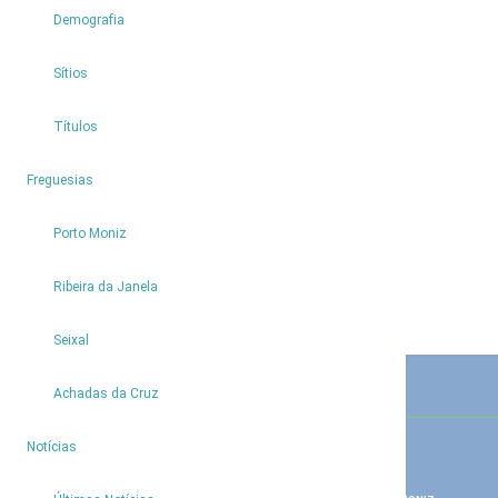
Demografia
Sítios
Partilhar
Títulos
4
Freguesias
Porto Moniz
Ribeira da Janela
Seixal
Achadas da Cruz
CONTACTOS
9
Notícias
GERAL
PISCINAS NATURAIS
291 850 180
291 850 190