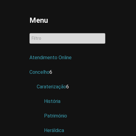
Menu
Atendimento Online
Concelho
6
Caraterização
6
História
Património
Heráldica