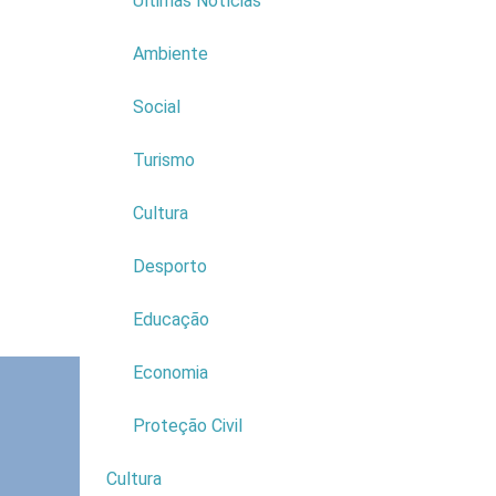
Últimas Notícias
- Aquisiçã
Ambiente
A Instalaç
aderir à s
Social
Turismo
Cultura
Desporto
Educação
Economia
Proteção Civil
Cultura
4