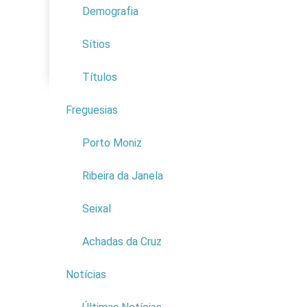
Este proj
Demografia
Educação
urbanos, 
Economia
interactiv
Sítios
Proteção Civil
entidades.
Títulos
A divulgaç
facebook.
Freguesias
4
Eixos do i
Porto Moniz
-Construç
Ribeira da Janela
Localizada
uma armaze
Seixal
indiferenci
Achadas da Cruz
- Aquisiçã
Mais efic
Notícias
9
transporte