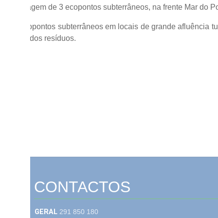
o e montagem de 3 ecopontos subterrâneos, na frente Mar do Po
ão de Ecopontos subterrâneos em locais de grande afluência turí
eparação dos resíduos.
CONTACTOS
GERAL
291 850 180