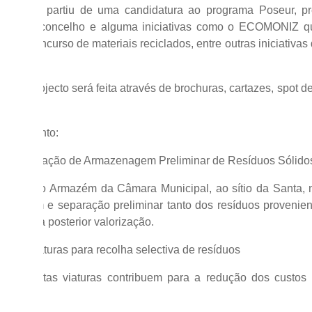
ecto, que partiu de uma candidatura ao programa Poseur, pr
naquele concelho e alguma iniciativas como o ECOMONIZ q
a e um concurso de materiais reciclados, entre outras iniciativa
ão do projecto será feita através de brochuras, cartazes, spot 
nvestimento:
ão da Estação de Armazenagem Preliminar de Resíduos Sólido
 junto ao Armazém da Câmara Municipal, ao sítio da Santa, n
nagem e separação preliminar tanto dos resíduos proveniente
ado, para posterior valorização.
o de 2 viaturas para recolha selectiva de resíduos
ientes, estas viaturas contribuem para a redução dos custo
 de RSU.