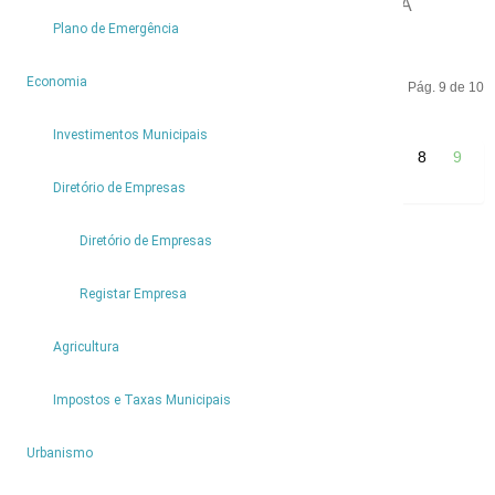
CÂMARA DE PORTO MOMIZ CEDE VIATURA À
JUNTA DE FREGUESIA DO SEIXAL
Plano de Emergência
4
Economia
Pág. 9 de 10
Investimentos Municipais
Início
Anterior
1
2
3
4
5
6
7
8
9
2
10
Seguinte
Fim
Diretório de Empresas
Diretório de Empresas
Partilhar
Registar Empresa
Agricultura
Impostos e Taxas Municipais
6
Urbanismo