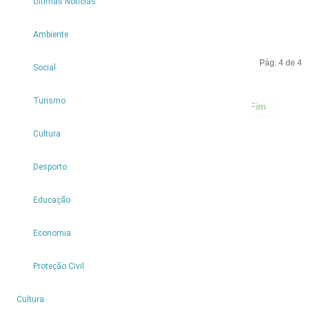
Últimas Notícias
Ambiente
Pág. 4 de 4
Social
Turismo
Início
Anterior
1
2
3
4
Seguinte
Fim
Cultura
Desporto
Partilhar
Educação
Economia
Proteção Civil
4
Cultura