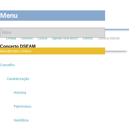
Menu
Entrada
Concelho
Cultura
Agenda Porto Moniz
Eventos
Concerto DSEAM
Concerto DSEAM
Atendimento Online
6
Concelho
6
Caraterização
História
Evento:
Concerto DSEAM
Local:
Porto Moniz
Património
Data:
19 Março
Preço:
Entrada Livre
Heráldica
back to top