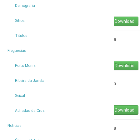
Municipal de Porto Moniz
Demografia
Ata-2-2019.pdf
Sítios
Download
Títulos
Ata Nº 3/2019 - Reunião Ordinária da Assembleia
Municipal de Porto Moniz
4
Freguesias
Ata-3-2019.pdf
Download
Porto Moniz
Ribeira da Janela
Ata Nº 4/2019 - Reunião Ordinária da Assembleia
Municipal de Porto Moniz
Seixal
Ata-4-2019.pdf
Download
Achadas da Cruz
9
Notícias
Ata Nº 5/2019 - Reunião Ordinária da Assembleia
Municipal de Porto Moniz