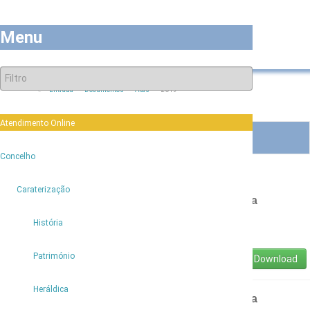
Menu
Entrada
Documentos
Atas
2019
Atendimento Online
2019
6
Concelho
6
Caraterização
Ata Nº 1/2019 - Reunião Ordinária da Assembleia
Municipal de Porto Moniz
História
Ata-1-2019.pdf
Património
Download
Heráldica
Ata Nº 2/2018 - Reunião Ordinária da Assembleia