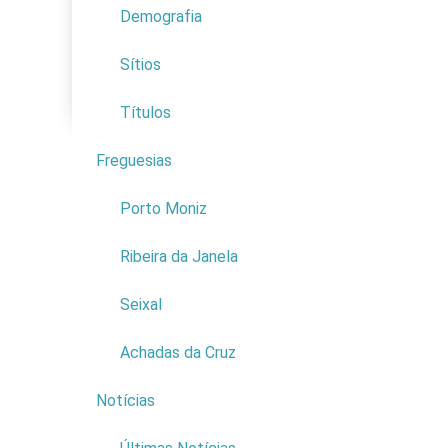
Demografia
Educação
Economia
Sítios
Proteção Civil
Títulos
E-Mail nº:
Freguesias
4
Porto Moniz
De
(From
Ribeira da Janela
Para
(To
Seixal
Associação Vo
Ribeira Brava
Vicente e Por
Achadas da Cruz
Câmara Munici
Funchal; Câma
Notícias
9
CLCM – Compan
Jornal da Mad
Calheta; Post