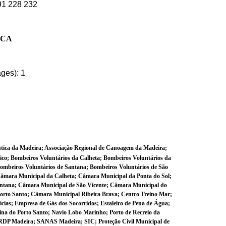
291 228 232
ICA
ages):
1
tica da Madeira; Associação Regional de Canoagem da Madeira;
co; Bombeiros Voluntários da Calheta; Bombeiros Voluntários da
ombeiros Voluntários de Santana; Bombeiros Voluntários de São
 Câmara Municipal da Calheta; Câmara Municipal da Ponta do Sol;
ntana; Câmara Municipal de São Vicente; Câmara Municipal do
rto Santo; Câmara Municipal Ribeira Brava; Centro Treino Mar;
ias; Empresa de Gás dos Socorridos; Estaleiro de Pena de Água;
na do Porto Santo; Navio Lobo Marinho; Porto de Recreio da
/RDP Madeira; SANAS Madeira; SIC; Proteção Civil Municipal de