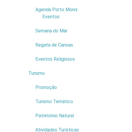
Visibil
Agenda Porto Moniz
1
Eventos
Ondula
Ondula
Semana do Mar
Regata de Canoas
2.
Recomenda-
de abrigo.
Eventos Religiosos
3.
Solicita-se 
Turismo
6
Promoção
Turismo Temático
Património Natural
Atividades Turísticas