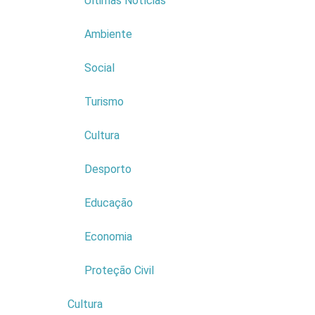
Últimas Notícias
Santa Cruz; Pr
de Machico; C
Expresso Made
Ambiente
Social
Ref. Email
Turismo
Assunto
(
Cultura
Desporto
Exmos. Se
1.
Informa-
Educação
mar) para 
15 de
m
Economia
Proteção Civil
Vento
:
KM/H) A 
Cultura
4
KM/H) NO