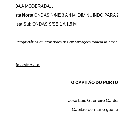
idade:
BOA A MODERADA. .
ção Costa Norte
ONDAS N/NE 3 A 4 M, DIMINUINDO PARA 2,
ção: Costa Sul:
ONDAS S/SE 1 A 1,5 M..
se que
os proprietários ou armadores das embarcações tomem as devid
a divulgação deste Aviso.
O CAPITÃO DO PORTO
José Luís Guerreiro Cardo
Capitão-de-mar-e-guerr