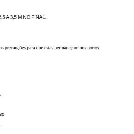
5 A 3,5 M NO FINAL..
as precauções para que estas permaneçam nos portos
,
so
a