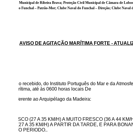
oteção Civil Municipal de Ribeira Brava; Proteção Civil Municipal de Câmara de Lobos;
lube Naval do Funchal – Patrão-Mor; Clube Naval do Funchal – Direção; Clube Naval d
ira.
: 032
Subject):
AVISO DE AGITAÇÃO MARÍTIMA FORTE - ATUAL
nhores:
se ter sido recebido, do Instituto Português do Mar e da Atmosf
a orla marítima, até às
0600
horas locais De
arço, referente ao Arquipélago da Madeira:
NE FRESCO (27 A 35 KM/H) A MUITO FRESCO (36 A 44 KM
FRESCO (27 A 35 KM/H) A PARTIR DA TARDE, E PARA BONA
 FINAL DO PERIODO..