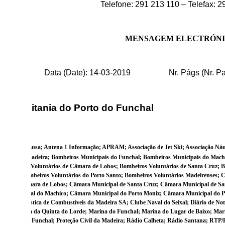
Telefone: 291 213 110 – Telefax: 
MENSAGEM ELECTRÓN
033 Data (Date):
14-03-2019 Nr.
Págs (Nr. P
) :
Capitania do Porto do Funchal
):
Agência Lusa; Antena 1 Informação; APRAM; Associação de Jet Ski; Associação Náu
o Livre da Madeira; Bombeiros Municipais do Funchal; Bombeiros Municipais do Machi
; Bombeiros Voluntários de Câmara de Lobos; Bombeiros Voluntários de Santa Cruz; B
to Moniz; Bombeiros Voluntários do Porto Santo; Bombeiros Voluntários Madeirenses;
pal de Câmara de Lobos; Câmara Municipal de Santa Cruz; Câmara Municipal de Sa
ra Municipal do Machico; Câmara Municipal do Porto Moniz; Câmara Municipal do Po
hia Logística de Combustíveis da Madeira SA; Clube Naval do Seixal; Diário de Notíc
eira; Marina da Quinta do Lorde; Marina do Funchal; Marina do Lugar de Baixo; Mari
o Emissor do Funchal; Proteção Civil da Madeira; Rádio Calheta; Rádio Santana; RTP