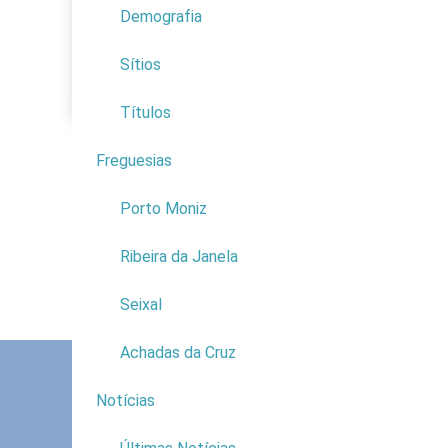
Demografia
Educação
Economia
Sítios
Proteção Civil
Títulos
Freguesias
4
Porto Moniz
Ribeira da Janela
Seixal
Achadas da Cruz
Notícias
9