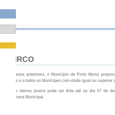
AO CIRCO
nça de anos anteriores, o Município de Porto Moniz proporc
 concelho e a todos os Munícipes com idade igual ou superior 
ão para os menos jovens pode ser feita até ao dia 07 de d
to da Câmara Municipal.