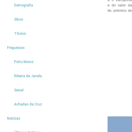
Para além desta iniciativa, o Município de Porto Moniz garante o transporte
escolar gratuito a todas as crianças e jovens, assume metade do valor da
Demografia
mensalidade da Creche e Jardim de Infância e, atribui anualmente, prémios de
mérito a todos os anos letivos.
Sítios
Títulos
4
Freguesias
Partilhar
Porto Moniz
Ribeira da Janela
Seixal
Achadas da Cruz
9
Notícias
CONTACTOS