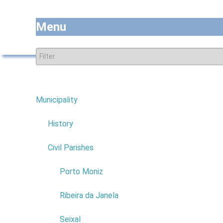
Menu
Municipality
7
History
Civil Parishes
4
Porto Moniz
Municipality
Ribeira da Janela
Category
Seixal