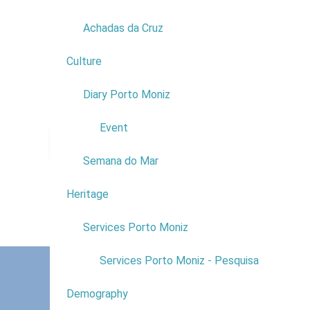
Achadas da Cruz
Culture
2
Diary Porto Moniz
1
Event
Viagem Idosos do Concelh
Semana do Mar
Evente:
Viagem Idosos do Concelho - Porto Santo
Place:
Porto Moniz
Heritage
1
Date:
29 e 30 April
Price:
Free
Services Porto Moniz
1
back to top
Services Porto Moniz - Pesquisa
Demography