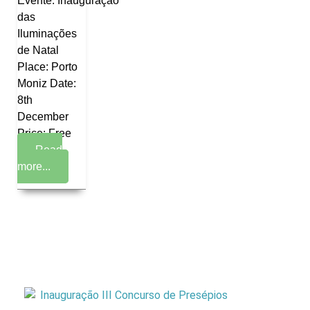
Evente: Inauguração
das
Iluminações
de Natal
Place: Porto
Moniz Date:
8th
December
Price: Free
Read
more...