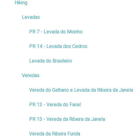
Hiking
4
Levadas
3
PR 7 - Levada do Moinho
PR 14 - Levada dos Cedros
Levada do Brasileiro
Veredas
9
Evente: "Tecnologia
Vereda do Galhano e Levada da Ribeira da Janela
e as
profissões"Place:
PR 13 - Vereda do Fanal
Centro
Ciência Viva
PR 15 - Vereda da Ribeira da Janela
Date: th19
Aphril
Vereda da Ribeira Funda
Price: Free