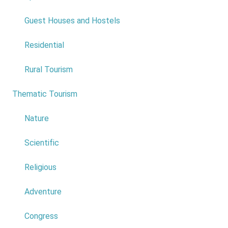
Moniz Data:
15 Março
Guest Houses and Hostels
Preço:
Entrada Livre
Residential
Read
more...
Rural Tourism
Thematic Tourism
6
Nature
Scientific
Religious
Adventure
Congress