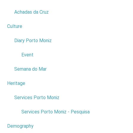
marinhas na
ilha da
Achadas da Cruz
Madeira”Place:
Centro
Culture
2
Ciência Viva
Date: th07
Diary Porto Moniz
1
June
Price: Free
Event
Read
more...
Semana do Mar
Heritage
1
Services Porto Moniz
1
Services Porto Moniz - Pesquisa
Demography