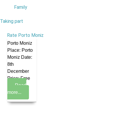
Family
Taking part
1
Evente: V
Rate Porto Moniz
Circuito do
Porto Moniz
Place: Porto
Moniz Date:
8th
December
Price: Free
Read
more...