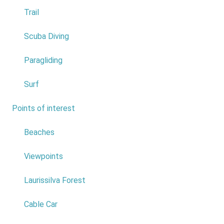
marinha da
Trail
Madeira”Place:
Centro
Scuba Diving
Ciência Viva
Date: th19
Paragliding
Aphril
Price: Free
Surf
Read
more...
Points of interest
7
Beaches
Viewpoints
Laurissilva Forest
Cable Car