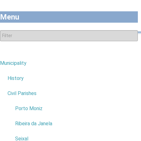
Menu
Municipality
7
History
Civil Parishes
4
Porto Moniz
Ribeira da Janela
Evente: “Conservação
de aves
Seixal