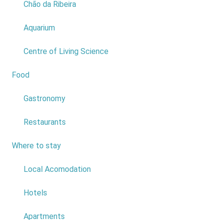
Chão da Ribeira
Aquarium
Centre of Living Science
Food
2
Gastronomy
Restaurants
Evento:"Os
Where to stay
6
jovens no
mundo
Local Acomodation
virtual: os
desafios da
Hotels
vida online"
Local: Porto
Apartments