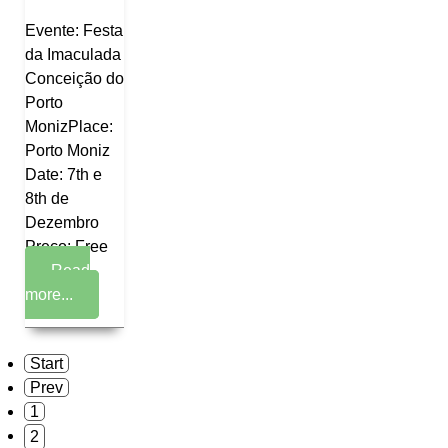
Evente: Festa
da Imaculada
Conceição do
Porto
MonizPlace:
Porto Moniz
Date: 7th e
8th de
Dezembro
Preço: Free
Read
more...
CONTACTOS
Start
Prev
GERAL
PISCINAS NATURAIS
1
291 850 180
291 850 190
2
JF - PORTO MONIZ
CENTRO MULTIUSOS PORTO MONIZ