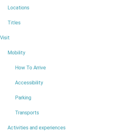
Locations
Titles
Visit
6
Evente: "Como
Mobility
4
é ser
universitário?"Place:
How To Arrive
Centro
Ciência Viva
Accessibility
Date: th17
Maio
Parking
Price: Free
Read
Transports
more...
Activities and experiences
7