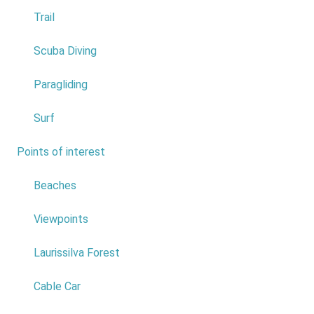
Trail
Scuba Diving
Paragliding
Evente: Dia
da Freguesia
Surf
das Achadas
da
Points of interest
7
CruzPlace:
Achadas da
Beaches
cruz Date: 28
de
Viewpoints
September
Price: Free
Laurissilva Forest
Read
more...
Cable Car