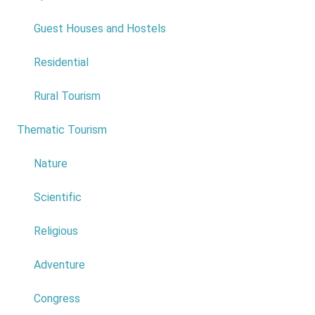
Regional
Guest Houses and Hostels
Trial
Resistência
Residential
Place: Pista
dos
Rural Tourism
Lamaceiros
Date: 24
Thematic Tourism
6
September
Price: Free
Nature
Read
more...
Scientific
Religious
Adventure
Congress