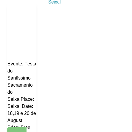
Evente: Festa
do
Santíssimo
Sacramento
do
SeixalPlace:
Seixal Date:
18,19 e 20 de
August
Price: Free