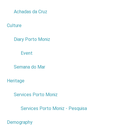
Criançasplace:
Porto Moniz
Achadas da Cruz
Date: 31
October
Culture
2
Price: Free
Read
Diary Porto Moniz
1
more...
Event
Semana do Mar
Heritage
1
Services Porto Moniz
1
Services Porto Moniz - Pesquisa
Demography