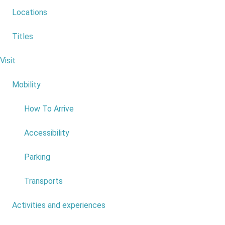
Locations
Titles
Visit
6
Mobility
4
Evente: Concerto
EcoMusicalis
How To Arrive
Calhau das
Achadas da
Accessibility
Cruzplace:
Achadas da
Parking
Cruz Date: 29
de October
Transports
Price: Free
Read
Activities and experiences
7
more...