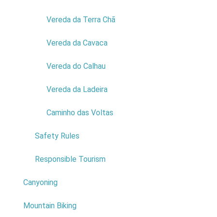
Porto Moniz
Date: 01
Vereda da Terra Chã
October
Price: Free
Vereda da Cavaca
Read
more...
Vereda do Calhau
Vereda da Ladeira
Caminho das Voltas
Safety Rules
Responsible Tourism
Canyoning
Mountain Biking