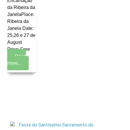
Encarnação
da Ribeira da
JanelaPlace:
Ribeira da
Janela Date:
25,26 e 27 de
August
Price: Free
Read
more...