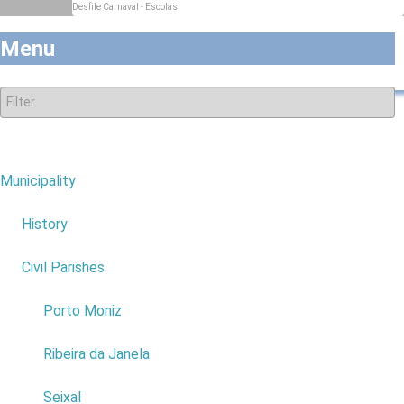
Desfile Carnaval - Escolas
Desfile Carnaval - Escolas
Menu
Evente:
Desfile Carnaval - Escolas
Municipality
7
Place:
Porto Moniz
Date:
24 Fevereiro
History
Price:
Entrada Livre
back to top
Civil Parishes
4
Porto Moniz
Ribeira da Janela
Seixal