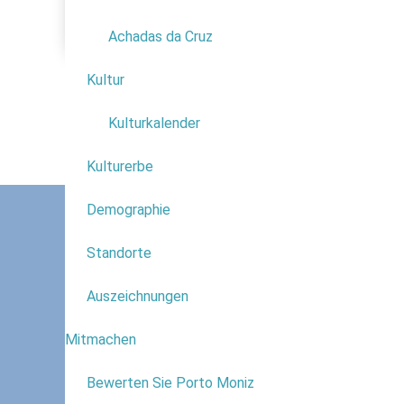
92
Seniorenwohnsitze
29
Achadas da Cruz
29
in
Kultur
1
Zi
Be
Kulturkalender
Kulturerbe
Demographie
Standorte
Auszeichnungen
Mitmachen
1
Bewerten Sie Porto Moniz