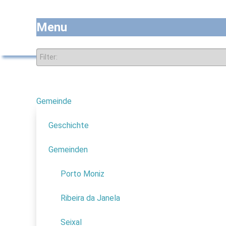
Menu
Gemeinde
7
Ho
Unterkünfte
Geschichte
lokale Unterkünfte
Gemeinden
4
In Port
Hotels
jeder 
Porto Moniz
Apartments
Pensionen und Hostels
Ribeira da Janela
Herrenhäuser
Ru
Seixal