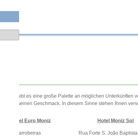
tels
o Moniz gibt es eine große Palette an möglichen Unterkünften ver
etwas für seinen Geschmack. In diesem Sinne stehen Ihnen vers
Hotel Euro Moniz
Hotel Moniz Sol
a das Alfarrobeiras
Rua Forte S. João Baptista