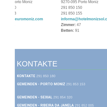
70-095 Porto Moniz
9270-095 Porto Moniz
1 850 050
291 850 150
1 853 933
291 850 155
fo@hoteleuromoniz.com
informa@hotelmonizsol.
mmer:
33
Zimmer:
47
tten:
66
Betten:
91
KONTAKTE
KONTAKTE
291 850 180
GEMEINDEN - PORTO MONIZ
291 853 153
GEMEINDEN - SEIXAL
291 854 320
GEMEINDEN - RIBEIRA DA JANELA
291 852 005