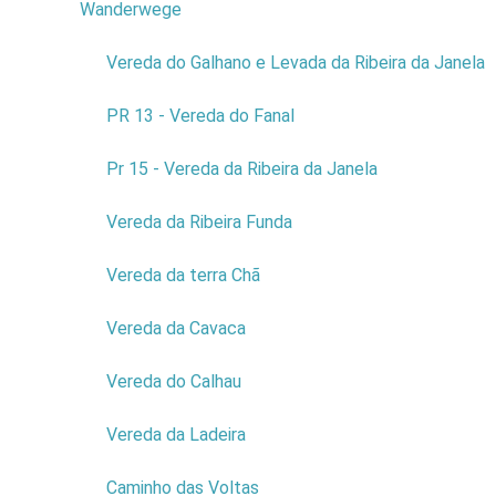
Wanderwege
9
Vereda do Galhano e Levada da Ribeira da Janela
Le point de départ du parcours que vous choisissez de faire se trouve
affiché dans le plan ci-dessous. En règle générale, le trajet du plan met
PR 13 - Vereda do Fanal
en évidence le parcours à partir du centre de la Ville de Porto Moniz.
Pr 15 - Vereda da Ribeira da Janela
Pour voir comment arriver jusqu´au départ ayant pour base un autre lieu,
il suffit d´introduire votre localisation, suivant les indications plus bas.
Vereda da Ribeira Funda
Vereda da terra Chã
Vereda da Cavaca
Vereda do Calhau
Finden
Vereda da Ladeira
Route berechnen
Caminho das Voltas