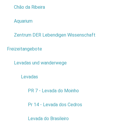
Chão da Ribeira
ANFAHRT
Aquarium
Zentrum DER Lebendigen Wissenschaft
Ihr Ausgangspunkt ist auf der unten gezeigten Karte markiert. Als
Freizeitangebote
7
Ausgangspunkt ist generell das Zentrum von Porto Moniz eingestellt.
Um eine anderen Startpunkt zu wählen, geben Sie einfach den
Levadas und wanderwege
4
entsprechenden Ort ein und befolgen die unten angegebene
Levadas
3
Beschreibung.
PR 7 - Levada do Moinho
Pr 14 - Levada dos Cedros
Comment y arriver
Levada do Brasileiro