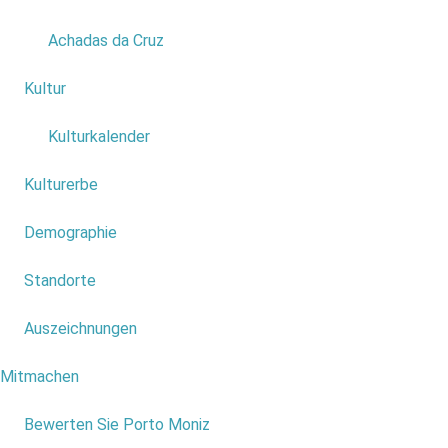
Achadas da Cruz
Schwindelgefahr
Kultur
1
Gering
Kulturkalender
Art der Strecke
Kulturerbe
Hin
Demographie
Distanz
Standorte
5,3 Km
Auszeichnungen
Dauer
Mitmachen
1
2h30min - 3h
Bewerten Sie Porto Moniz