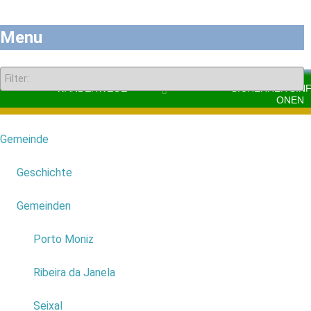
Menu
WANDERWEGE
SICHERHEITSIN
ONEN
Gemeinde
7
Informationsbroschüre
Geschichte
Anfang / Ende
Gemeinden
4
Seixal - Seixal
Porto Moniz
Schwierigkeitsgrad
Ribeira da Janela
Schwer
Seixal