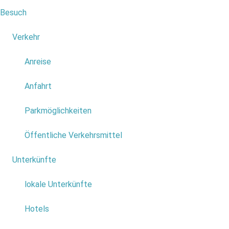
Höhe Max / Min
Besuch
6
1204m / 356m
Verkehr
4
Anreise
Gelände
Anfahrt
Wechselnd
Parkmöglichkeiten
Como Chegar
Öffentliche Verkehrsmittel
Unterkünfte
6
O ponto de partida do percurso que pretende efetuar encontra-se fixado
lokale Unterkünfte
no mapa abaixo. Por definição, o trajeto do mapa evidencia a rota a partir
do centro da vila do Porto Moniz.
Hotels
Para calcular o como chegar até o início da caminhada tendo por base