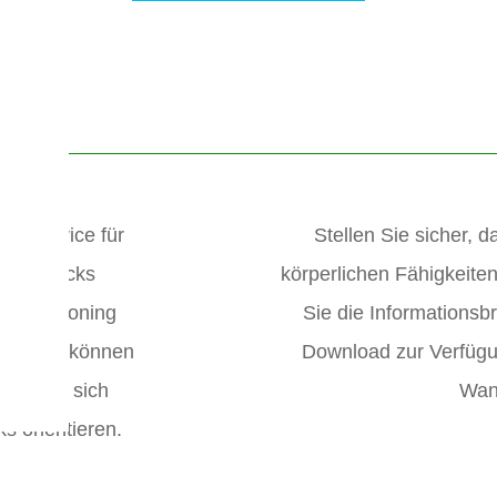
en Service für
Stellen Sie sicher, 
 GPS-Tracks
körperlichen Fähigkeite
al Positioning
Sie die Informationsbr
ung. So können
Download zur Verfügun
nen, sie sich
Wan
s orientieren.