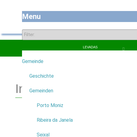
Menu
LEVADAS
Gemeinde
7
Geschichte
Informationsbroschüre
Gemeinden
4
Porto Moniz
Anfang / Ende
Ribeira da Janela
Porto Moniz - Porto Moniz
Seixal