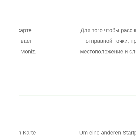
тся на карте
Для того чтобы рассч
а показывает
отправной точки, п
и Porto Moniz.
местоположение и сл
gezeigten Karte
Um eine anderen Start