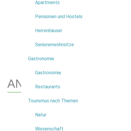
Apartments
Pensionen und Hostels
Ваша отправная точка определяе
Herrenhäuser
ниже. По умолчанию карта всегд
Seniorenwohnsitze
маршрут, начиная от центра деревн
Gastronomie
2
Gastronomie
ANFAHRT
Restaurants
Tourismus nach Themen
6
Natur
Ihr Ausgangspunkt ist auf der unten 
Wissenschaft