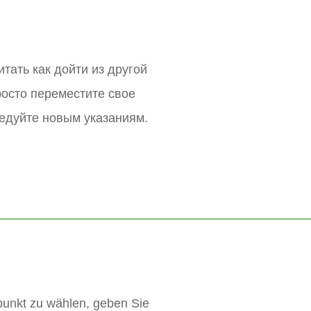
итать как дойти из другой
росто переместите свое
едуйте новым указаниям.
punkt zu wählen, geben Sie