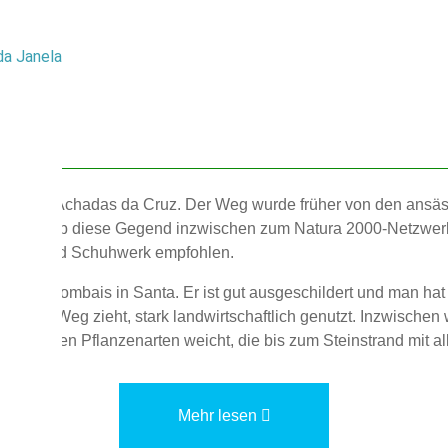
da Janela
lhau) von Achadas da Cruz. Der Weg wurde früher von den ansä
n, weshalb diese Gegend inzwischen zum Natura 2000-Netzwerk 
üstung und Schuhwerk empfohlen.
nkt Pombais in Santa. Er ist gut ausgeschildert und man hat gl
ch der Weg zieht, stark landwirtschaftlich genutzt. Inzwischen 
otischen Pflanzenarten weicht, die bis zum Steinstrand mit a
Mehr lesen