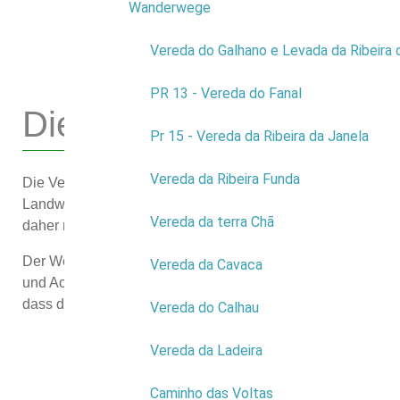
Wanderwege
9
Vereda do Galhano e Levada da Ribeira 
PR 13 - Vereda do Fanal
Die Route
Pr 15 - Vereda da Ribeira da Janela
Vereda da Ribeira Funda
Die Vereda da Ladeira bringt uns bis zum Steinstrand (Ca
Landwirtschaft findet man einige endemische Pflanzenarte
Vereda da terra Chã
daher nur für erfahrene Wanderer mit entsprechender Ausr
Der Weg beginnt in der Gemeinde Porto Moniz am Aussichtspu
Vereda da Cavaca
und Achadas da Cruz. Früher wurde das Gebiet, durch das si
dass die ländliche Umgebung vom Anfang des Weges bald ex
Vereda do Calhau
Vereda da Ladeira
Caminho das Voltas