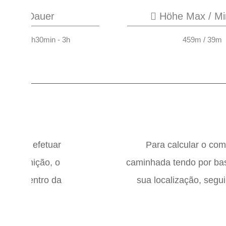
Dauer
Höhe Max / Mi
2h30min - 3h
459m / 39m
retende efetuar
Para calcular o com
or definição, o
caminhada tendo por base
tir do centro da
sua localização, segu