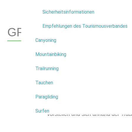
Sicherheitsinformationen
Empfehlungen des Tourismousverbandes
GPS track
Canyoning
Mountainbiking
Zu Ihrer Sicherheit und als besonder
Trailrunning
Sie stellt Porto Moniz Ihnen die
Tauchen
(Aufzeichnungen mit Hilfe des Glob
System) der Wanderwege zur Verfüg
Paragliding
Sie Ihre Wanderungen objektiv pla
Surfen
vorstellen und sich anhand der Track