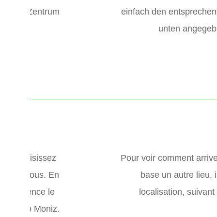
rell das Zentrum
einfach den entsprechen
lt.
unten angegeb
vous choisissez
Pour voir comment arrive
n ci-dessous. En
base un autre lieu, i
 en évidence le
localisation, suivant
 de Porto Moniz.