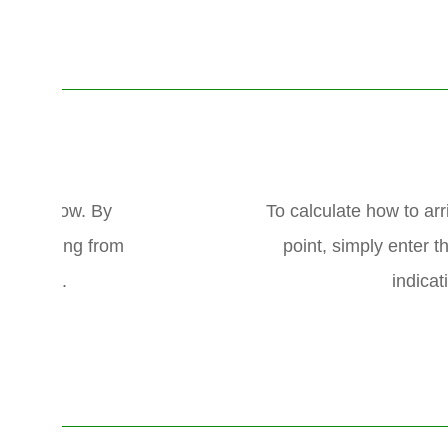
e map below. By
To calculate how to arri
te starting from
point, simply enter t
to Moniz.
indicat