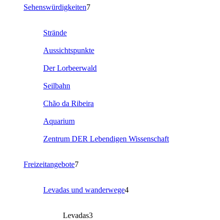
Sehenswürdigkeiten
7
Strände
Aussichtspunkte
Der Lorbeerwald
Seilbahn
Chão da Ribeira
Aquarium
Zentrum DER Lebendigen Wissenschaft
Freizeitangebote
7
Levadas und wanderwege
4
Levadas
3