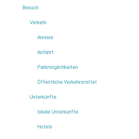
Levad
Besuch
6
Canyon
Trailru
Verkehr
4
Anreise
Anfahrt
Parkmöglichkeiten
Öffentliche Verkehrsmittel
Wiss
Unterkünfte
6
lokale Unterkünfte
Der Reicht
Wissenscha
Hotels
Die endemi