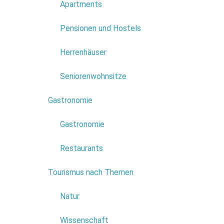
Apartments
Vogelbeoba
anziehen.
Pensionen und Hostels
Herrenhäuser
Seniorenwohnsitze
Gastronomie
2
Gastronomie
Reli
Restaurants
Der Kreis 
Tourismus nach Themen
6
Es gibt ei
Natur
und Tause
feiern.
Wissenschaft