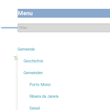
Menu
Gemeinde
7
Natu
Tourismus NACH THEMEN
Geschichte
Natur
Gemeinden
4
Wissenschaft
Porto Moniz
Religion
Abenteuer
Ribeira da Janela
Kongresse
Seixal