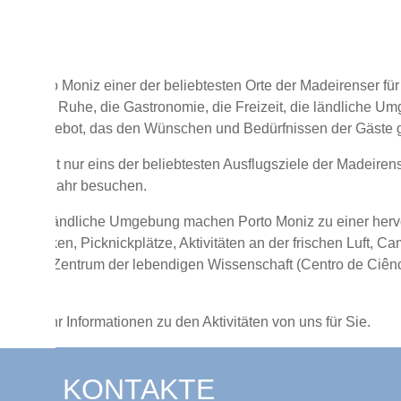
lie
ll ist Porto Moniz einer der beliebtesten Orte der Madeirenser f
n. Die Ruhe, die Gastronomie, die Freizeit, die ländliche Um
ches Angebot, das den Wünschen und Bedürfnissen der Gäste g
z ist nicht nur eins der beliebtesten Ausflugsziele der Madeire
a jedes Jahr besuchen.
und die ländliche Umgebung machen Porto Moniz zu einer hervo
mmbecken, Picknickplätze, Aktivitäten an der frischen Luft, 
nd das Zentrum der lebendigen Wissenschaft (Centro de Ciência 
n Sie mehr Informationen zu den Aktivitäten von uns für Sie.
KONTAKTE