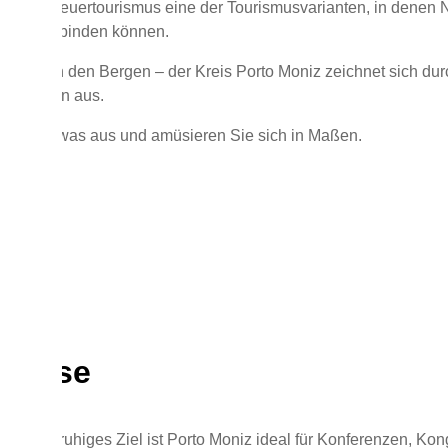
der Abenteuertourismus eine der Tourismusvarianten, in denen N
aften verbinden können.
 oder in den Bergen – der Kreis Porto Moniz zeichnet sich durc
ktivitäten aus.
 sich etwas aus und amüsieren Sie sich in Maßen.
resse
ches und ruhiges Ziel ist Porto Moniz ideal für Konferenzen, K