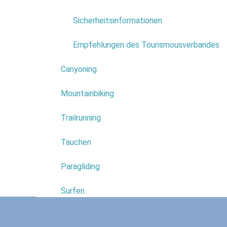
Fami
Sicherheitsinformationen
Empfehlungen des Tourismousverbandes
Traditione
Wochenende
Canyoning
umfangrei
Mountainbiking
Porto Moni
die Madeir
Trailrunning
Die Natur 
Naturschwi
Tauchen
Aquarium u
Familien.
Paragliding
Hier finde
Surfen