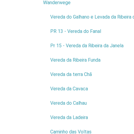
Wanderwege
9
Hier könne
Vereda do Galhano e Levada da Ribeira 
Porto Moni
und einen 
PR 13 - Vereda do Fanal
Im ganzen 
Pr 15 - Vereda da Ribeira da Janela
Oft ergänz
Vereda da Ribeira Funda
den versc
Wählen Sie
Vereda da terra Chã
Vereda da Cavaca
Vereda do Calhau
Vereda da Ladeira
Caminho das Voltas