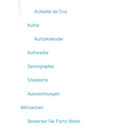
Familie
Achadas da Cruz
Kultur
1
Kulturkalender
Kulturerbe
Demographie
Standorte
Die Natur 
Auszeichnungen
bedeckt ist
Die Naturs
Mitmachen
1
Hier einig
Bewerten Sie Porto Moniz