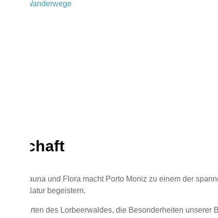
as UND Wanderwege
ing
nning
enschaft
um an Fauna und Flora macht Porto Moniz zu einem der spannend
ft und Natur begeistern.
schen Arten des Lorbeerwaldes, die Besonderheiten unserer Bo