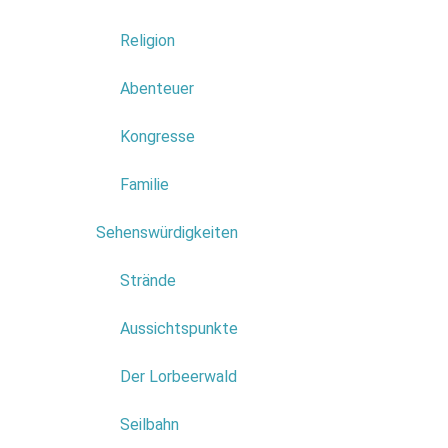
Die Blumen
Religion
sähen jede
Herstellun
Abenteuer
Blumentep
Kongresse
Familie
Sehenswürdigkeiten
7
Strände
Aben
Aussichtspunkte
Der Lorbeerwald
Die Natur 
Porto Moni
Seilbahn