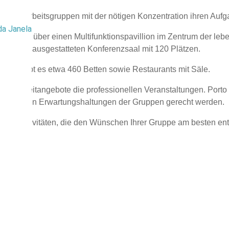
n sich Arbeitsgruppen mit der nötigen Konzentration ihren Au
da Janela
z verfügt über einen Multifunktionspavillion im Zentrum der le
komplett ausgestatteten Konferenzsaal mit 120 Plätzen.
Kreis gibt es etwa 460 Betten sowie Restaurants mit Säle.
en Freizeitangebote die professionellen Veranstaltungen. Porto M
hiedensten Erwartungshaltungen der Gruppen gerecht werden.
 die Aktivitäten, die den Wünschen Ihrer Gruppe am besten en