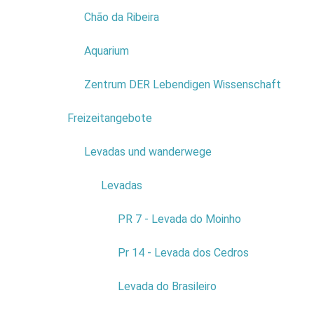
Daher ist 
Chão da Ribeira
Leidensch
Aquarium
Ob am Meer
Abenteuera
Zentrum DER Lebendigen Wissenschaft
Suchen Sie
Freizeitangebote
7
Levadas und wanderwege
4
Levadas
3
PR 7 - Levada do Moinho
Pr 14 - Levada dos Cedros
Kong
Levada do Brasileiro
Als ländli