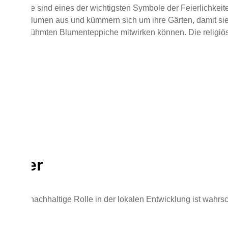
teppiche sind eines der wichtigsten Symbole der Feierlichkeiten
s Jahr Blumen aus und kümmern sich um ihre Gärten, damit sie
g der berühmten Blumenteppiche mitwirken können. Die religiö
piche.
teuer
und ihre nachhaltige Rolle in der lokalen Entwicklung ist wahrs
z.