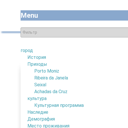
Menu
город
7
История
Го
Приходы
4
Porto Moniz
Где Остановиться
Ribeira da Janela
Seixal
Таким
Аренда жилья
Achadas da Cruz
рекла
Отели
культура
1
Культурная программа
Апартаменты
Наследие
Пенсии и отели
Демография
Ru
Место проживания
92
Гостиницы