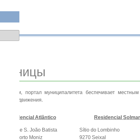
стиницы
 образом, портал муниципалитета беспечивает местным
мы и продвижения.
Residencial Atlântico
Residencial Solmar
a Forte de S. João Batista
Sítio do Lombinho
70-095 Porto Moniz
9270 Seixal