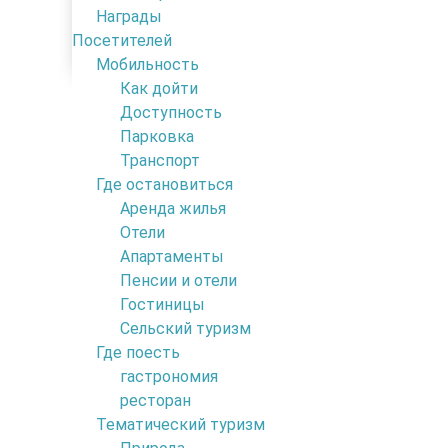
Награды
2
Сельский туризм
Посетителей
6
2
Мобильность
4
Как дойти
at
Доступность
Ro
Парковка
Be
Транспорт
Где остановиться
6
Аренда жилья
Отели
Апартаменты
Ru
Пенсии и отели
92
Гостиницы
2
Сельский туризм
2
Где поесть
2
гастрономия
Ro
ресторан
Be
Тематический туризм
6