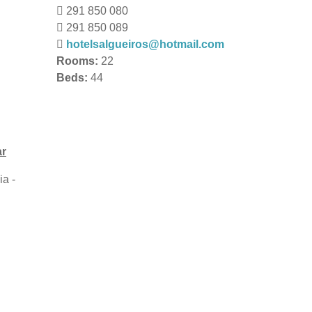
291 850 080
291 850 089
hotelsalgueiros@hotmail.com
Rooms:
22
Beds:
44
ar
a -
PISCINAS NATURAIS
291 850 190
CENTRO MULTIUSOS PORTO MONIZ
291 854 274
AQUÁRIO DA MADEIRA
291 850 340
TELEFÉRICO DAS ACHADAS DA CRUZ
291 852 951