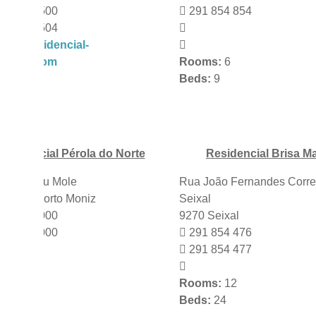
91 852 500
291 854 854
91 852 504
info@residencial-
lantico.com
Rooms:
6
oms:
8
Beds:
9
ds:
17
Residencial Pérola do Norte
Residencial Brisa M
a do Ilhéu Mole
Rua João Fernandes Correi
CONTACTOS
70-095 Porto Moniz
Seixal
91 853 000
9270 Seixal
91 853 000
291 854 476
GERAL
291 850 180
291 854 477
JF - PORTO MONIZ
291 853 153
oms:
10
ds:
20
Rooms:
12
JF - SEIXAL
291 854 320
Beds:
24
JF - RIBEIRA DA JANELA
291 852 005