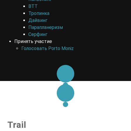
BTT
Тропинка
Дайвинг
Парапланеризм
Серфинг
Принять участие
Голосовать Porto Moniz
Trail