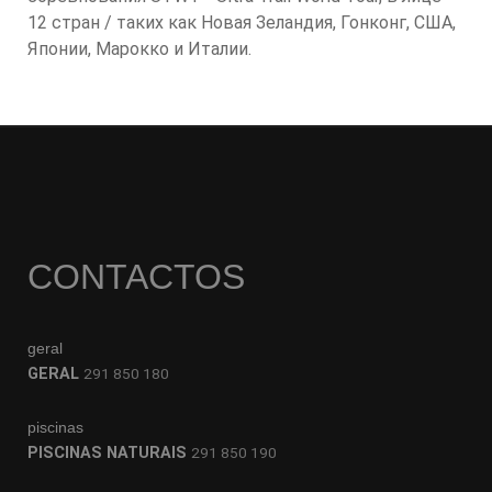
12 стран / таких как Новая Зеландия, Гонконг, США,
Японии, Марокко и Италии.
CONTACTOS
geral
GERAL
291 850 180
piscinas
PISCINAS NATURAIS
291 850 190