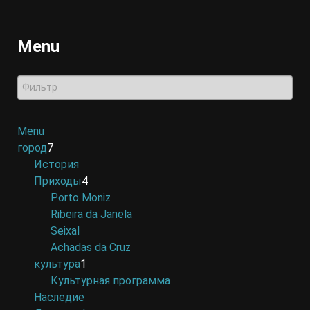
Menu
Menu
город
7
История
Приходы
4
Porto Moniz
Ribeira da Janela
Seixal
Achadas da Cruz
культура
1
Культурная программа
Наследие