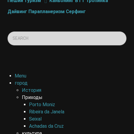
Пеший туризм
Каньонинг
BTT
Тропинка
Дайвинг
Парапланеризм
Серфинг
Menu
город
История
Приходы
Porto Moniz
Ribeira da Janela
Seixal
Achadas da Cruz
культура