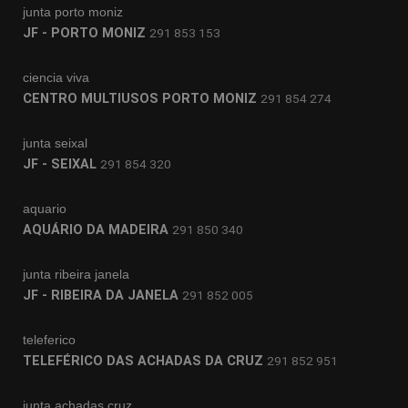
junta porto moniz
JF - PORTO MONIZ
291 853 153
ciencia viva
CENTRO MULTIUSOS PORTO MONIZ
291 854 274
junta seixal
JF - SEIXAL
291 854 320
aquario
AQUÁRIO DA MADEIRA
291 850 340
junta ribeira janela
JF - RIBEIRA DA JANELA
291 852 005
teleferico
TELEFÉRICO DAS ACHADAS DA CRUZ
291 852 951
junta achadas cruz