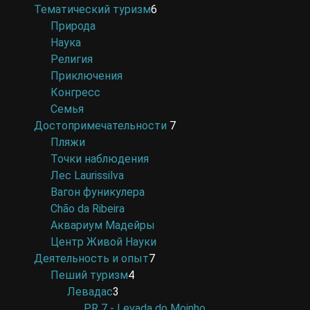
Тематический туризм
6
Природа
Наука
Религия
Приключения
Конгресс
Семья
Достопримечательности
7
Пляжи
Точки наблюдения
Лес Laurissilva
Вагон фуникулера
Chão da Ribeira
Аквариум Мадейры
Центр Живой Науки
Деятельность и опыт
7
Пеший туризм
4
Левадас
3
PR 7 - Levada do Moinho