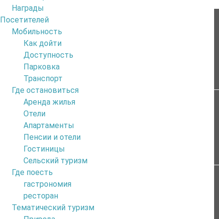
Награды
Посетителей
6
Afluente Pé das Voltas
Мобильность
4
Как дойти
Доступность
Парковка
Технические данные
Транспорт
Где остановиться
6
Аренда жилья
v2.a2.II
Отели
Апартаменты
Пенсии и отели
Координаты
Гостиницы
Сельский туризм
Где поесть
2
32.8007492, -17.1157297
гастрономия
ресторан
Тематический туризм
6
Приближение