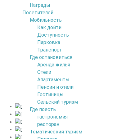
Награды
Посетителей
6
Мобильность
4
Chão da Ribeira
Как дойти
Доступность
Парковка
Расположенный в большой долине с видом н
Транспорт
хозяйства.
Где остановиться
6
Аренда жилья
Сегодня они являются неотъемлемой частью 
Отели
Chão da Ribeira это идиллическом сценарий кот
Апартаменты
Пенсии и отели
Гостиницы
Сельский туризм
Где поесть
2
гастрономия
ресторан
Тематический туризм
6