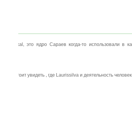
а Seixal, это ядро Сараев когда-то использовали в ка
пейзажа.
орый стоит увидеть , где Laurissilva и деятельность челов