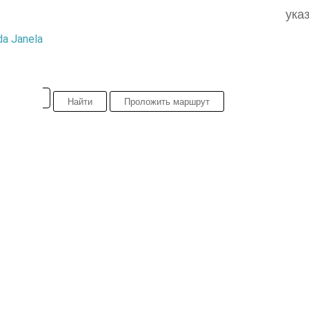
Moniz.
ука
da Janela
Найти
Проложить маршрут
CONTACTOS