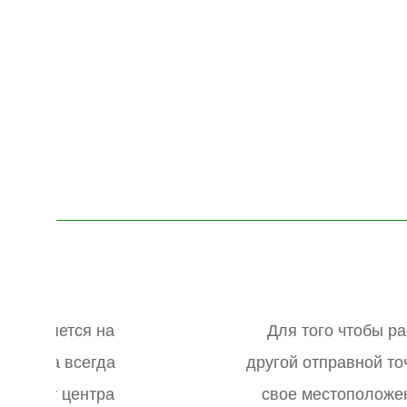
пределяется на
Для того чтобы ра
ю карта всегда
другой отправной то
иная от центра
свое местоположе