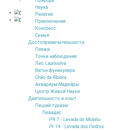
Природа
Наука
Религия
Приключения
Конгресс
Семья
Достопримечательности
7
Пляжи
Точки наблюдения
Как дойти
Лес Laurissilva
Вагон фуникулера
Chão da Ribeira
Аквариум Мадейры
Центр Живой Науки
Деятельность и опыт
7
Пеший туризм
4
Ваша отправная точка о
Левадас
3
карте ниже. По умолчани
PR 7 - Levada do Moinho
Pr 14 - Levada dos Cedros
показывает маршрут, нач