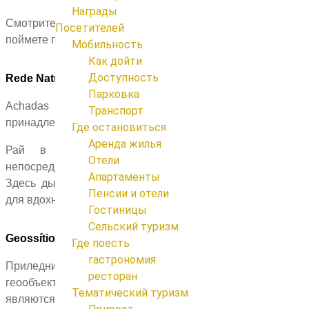
Награды
Смотрите пути которые мы приготовили для вас и
Посетителей
6
поймете почему такая классификаця
UNESCO
здесь.
Мобильность
4
Как дойти
Доступность
Rede Natura 2000
Парковка
Achadas da Cruz является одним из участков
Транспорт
принадлежающий к
Европейской сети Natura 2000
.
Где остановиться
6
Аренда жилья
Рай в окружении внушительных откосов и в
Отели
непосредственном контакте с Атлантическим океаном.
Апартаменты
Здесь дышится тишиной и покоем. Идеально подходит
Пенсии и отели
для вдохновения
Гостиницы
Сельский туризм
Geossítios
Где поесть
2
гастрономия
Приледниковые депозиты и Ксенолит являются
ресторан
геообъектами национальной важности, которые
Тематический туризм
6
являются частью геологического наследия Португалии.