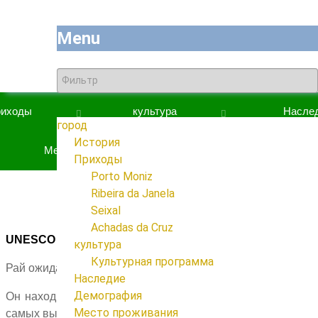
Menu
иходы
культура
Насле
город
7
История
Место проживания
Награды
Приходы
4
Porto Moniz
Ribeira da Janela
Seixal
Achadas da Cruz
UNESCO - природное наследие человечества
культура
1
Культурная программа
Рай ожидающий вашего открытия.
Наследие
Демография
Он находится в Porto Moniz, который является одним из
Место проживания
самых высоких мест в лесу Laurissilva Мадейры