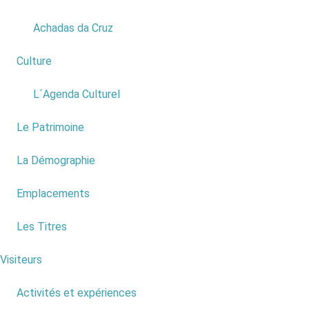
Achadas da Cruz
Culture
1
L´Agenda Culturel
Le Patrimoine
La Démographie
Fonte do Bispo - Alto da Ponta do Pargo
Emplacements
Les Titres
Visiteurs
6
Activités et expériences
7