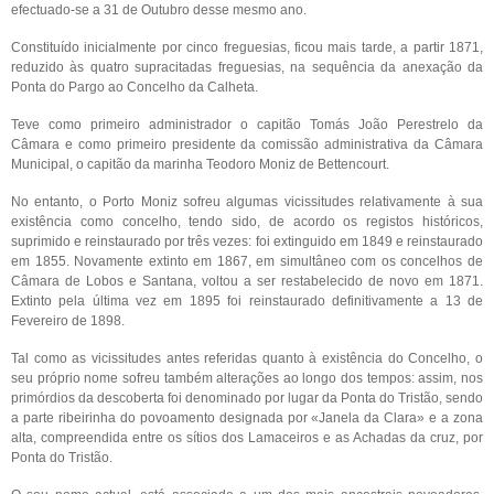
efectuado-se a 31 de Outubro desse mesmo ano.
Constituído inicialmente por cinco freguesias, ficou mais tarde, a partir 1871,
reduzido às quatro supracitadas freguesias, na sequência da anexação da
Ponta do Pargo ao Concelho da Calheta.
Teve como primeiro administrador o capitão Tomás João Perestrelo da
Câmara e como primeiro presidente da comissão administrativa da Câmara
Municipal, o capitão da marinha Teodoro Moniz de Bettencourt.
No entanto, o Porto Moniz sofreu algumas vicissitudes relativamente à sua
existência como concelho, tendo sido, de acordo os registos históricos,
suprimido e reinstaurado por três vezes: foi extinguido em 1849 e reinstaurado
em 1855. Novamente extinto em 1867, em simultâneo com os concelhos de
Câmara de Lobos e Santana, voltou a ser restabelecido de novo em 1871.
Extinto pela última vez em 1895 foi reinstaurado definitivamente a 13 de
Fevereiro de 1898.
Tal como as vicissitudes antes referidas quanto à existência do Concelho, o
seu próprio nome sofreu também alterações ao longo dos tempos: assim, nos
primórdios da descoberta foi denominado por lugar da Ponta do Tristão, sendo
a parte ribeirinha do povoamento designada por «Janela da Clara» e a zona
alta, compreendida entre os sítios dos Lamaceiros e as Achadas da cruz, por
Ponta do Tristão.