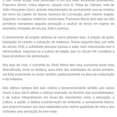
O seu nome actual, está associado a um dos mais ancestrais povoadores,
Francisco Moniz, nobre algarvio, casado com D. Filipa da Câmara, neta de
João Gonçalves Zarco, grande impulsionador do povoamento que se instalou
em torno da capela de Nossa Senhora da Conceição, pelo mesmo erigida.
Segundo os registos históricos conhecidos, Francisco Moniz terá sido um dos
primitivos moradores daquela povoação a usufruir de terras em regime de
sesmaria, herdadas do seu pai João Lourenço.
O povoamento ali surgido dedicou-se numa primeira fase, à criação de gado,
plantação de cereais e extracção de madeiras. Numa segunda fase, por volta
do século XVIII, a actividade principal passou a estar mais relacionada com a
vitivinicultura, seguindo-se a cultura da batata, que no século XIX constituía a
base produtiva e de alimentação.
Nos dias de hoje, o concelho do Porto Moniz tem uma economia muito mais
diversificada, onde se destaca, para além das actividades do sector primário,
um forte incremento no sector turístico, particularmente na área da restauração
e da hotelaria.
Nos últimos tempos tem sido notório o desenvolvimento sentido aos vários
níveis a que não é alheio o esforço realizado no domínio das acessibilidades,
e de outras infraestruturas em áreas tão importantes como a educação, a
cultura, a saúde, a defesa e preservação do ambiente, o saneamento básico,
que proporcionaram aos seus habitantes uma melhor qualidade de vida e aos
visitantes uma sensação de bem estar.